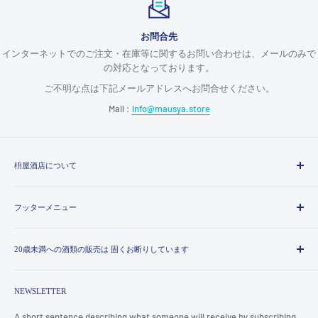
お問合先
インターネットでのご注文・在庫等に関するお問い合わせは、メールのみで
の対応となっております。
ご不明な点は下記メールアドレスへお問合せください。
Mail :
info@mausya.store
枡屋酒店について
1988年創業。大分県大分市で下記の4店舗を運営しています。
フッターメニュー
業務用卸1店舗、ワインショップ2店舗、通販事業部1店舗
検索
※本ホームページの運営は「枡屋酒店 通販事業部」が行っていま
20歳未満への酒類の販売は 固くお断りしています
利用規約
す。商品等のお問い合わせは下記店舗までお願いします。尚、本
HP上の商品を店舗にて決済・お渡しすることはできません。その
お支払いについて
20歳未満への酒類の販売販売は法律で禁じられています
他の店舗情報については
コチラ
配送について
NEWSLETTER
キャンセル・返品（返金・交換）について
枡屋酒店 中央町店
A short sentence describing what someone will receive by subscribing