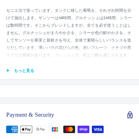
セニエ法で造っています。タンクに移した葡萄を、それぞれ時間を分
けて抽出します。サンソーは48時間、グルナッシュは24時間、シラー
は数時間です。そこからブレンドしますが、全てを必ず使うことはし
ません。グルナッシュがまろやかさを、シラーが色の鮮やかさを、そ
してサンソーが果実と新鮮さを与え、全体で素晴らしいバランスを造
りだしています。薄いバラの花びらの色、赤いフルーツ、イチゴや黒
スグリの風味があります。フレッシュで、程よい酸も感じられます。
サラダ、魚、バーベキュー、グリルしたものなど、強い料理以外なら
なんとでも相性の良いことが特徴です。 訪問した際、ロゼワイン人気
もっと見る
について聞いたところ、「この時期は暑いから赤の代わりにロゼがよ
く飲まれる。ロゼ＝夏＝ヴァケーション6週間と言うように、ロゼ抜
きではヴァケーションは語れない。」とのことでした。また「グルナ
ッシュが甘みを与え、シラーが丸み。そしてサンソーがアルコール分
を低める役割をしている。」。そして、「サラダ、魚、バーベキュ
Payment & Security
ー、グリルしたもの。強い肉料理以外なんとでも相性が良いのがロ
ゼ」。 過去にロバート パーカー Jr.のホームページで、夏にお薦めす
る3種類のロゼのひとつに選ばれました。