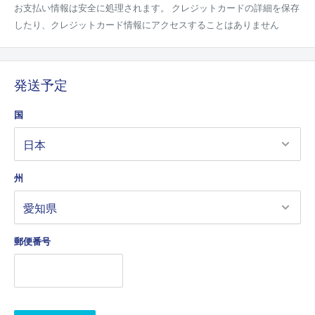
お支払い情報は安全に処理されます。 クレジットカードの詳細を保存
●名称：ロゼワイン
したり、クレジットカード情報にアクセスすることはありません
●商品名：Costieres de Nimes Rose Cuvee Tradition
●生産者：【マス デ ブレサド】
●原産国：フランス
●産地：コート デュ ローヌ
発送予定
●葡萄品種：グルナッシュ５０％、シラー３０％、サンソー２０％
国
●保存方法：直射日光を避けて保管ください。
※商品は極まれに、入荷状況・メーカーの規格変更等によりヴィンテ
ージ・容量・度数・ラベル・ボトル形状等が予告なく変更される場合
州
があります。恐れ入りますが予めご了承下さい。
郵便番号