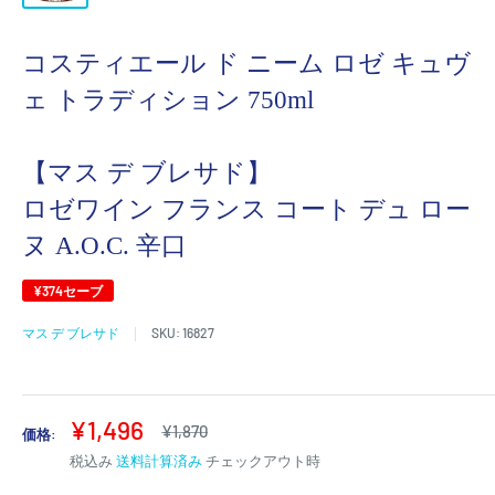
コスティエール ド ニーム ロゼ キュヴ
ェ トラディション 750ml
【マス デ ブレサド】
ロゼワイン フランス コート デュ ロー
ヌ A.O.C. 辛口
¥374
セーブ
マス デ ブレサド
SKU:
16827
販
¥1,496
通
¥1,870
価格:
常
売
税込み
送料計算済み
チェックアウト時
価
価
格