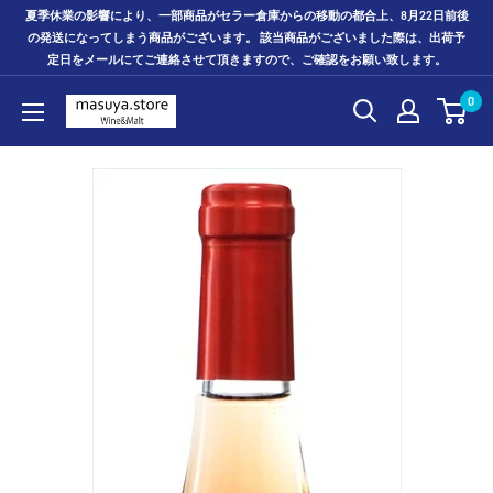
コ
夏季休業の影響により、一部商品がセラー倉庫からの移動の都合上、8月22日前後
ン
の発送になってしまう商品がございます。 該当商品がございました際は、出荷予
定日をメールにてご連絡させて頂きますので、ご確認をお願い致します。
テ
ン
0
ツ
に
ス
キ
ッ
プ
す
る